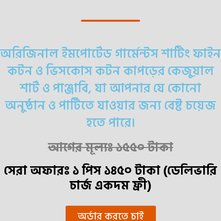
অরিজিনাল ইমপোর্টেড গার্মেন্টস শাটিং ফাইন
কটন ও ভিসকোস কটন কাপড়ের কেজুয়াল
শার্ট ও পাঞ্জাবি, যা আপনার যে কোনো
অনুষ্ঠান ও পার্টিতে যাওয়ার জন্য বেষ্ট চয়েজ
হতে পারে।
আগের মূল্যঃ ১৫৫০ টাকা
সেরা অফারঃ ১ পিস
১৪৫০
টাকা (ডেলিভারি
চার্জ একদম ফ্রী)
অর্ডার করতে চাই