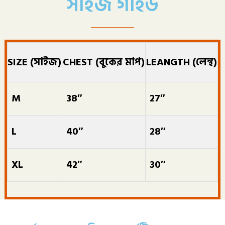
সাইজ গাইড
SIZE (সাইজ)
CHEST (বুকের মাপ)
LEANGTH (লেন্থ)
M
38″
27″
L
40″
28″
XL
42″
30″