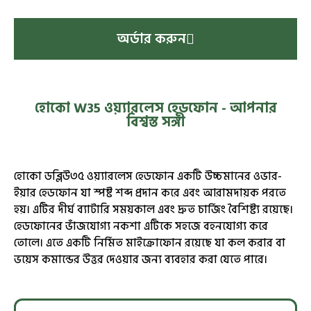
অর্ডার করুন
হোকো W35 ওয়্যারলেস হেডফোন - আপনার
বিশ্বস্ত সঙ্গী
হোকো ডব্লিউ৩৫ ওয়্যারলেস হেডফোন একটি উচ্চমানের ওভার-
ইয়ার হেডফোন যা স্পষ্ট শব্দ প্রদান করে এবং আরামদায়ক পরতে
হয়। এটির দীর্ঘ ব্যাটারি সময়কাল এবং দ্রুত চার্জিং বৈশিষ্ট্য রয়েছে।
হেডফোনের ভাঁজযোগ্য নকশা এটিকে সহজে বহনযোগ্য করে
তোলে। এতে একটি নির্মিত মাইক্রোফোন রয়েছে যা কল করার বা
ভয়েস কমান্ডের উত্তর দেওয়ার জন্য ব্যবহার করা যেতে পারে।