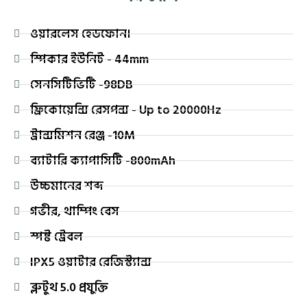
ওয়ারলেস হেডফোন।
স্পিকার ইউনিট - 44mm
সেনসিটিভিটি -98DB
ফ্রিকোয়েন্সি রেসপন্স - Up to 20000Hz
ট্রান্সমিশন রেঞ্জ -10M
ব্যাটারি ক্যাপাসিটি -800mAh
উচ্চমানের শব্দ
গভীর, থাম্পিং বেস
স্পষ্ট ট্রেবল
IPX5 ওয়াটার রেজিস্ট্যান্স
ব্লুটুথ 5.0 প্রযুক্তি