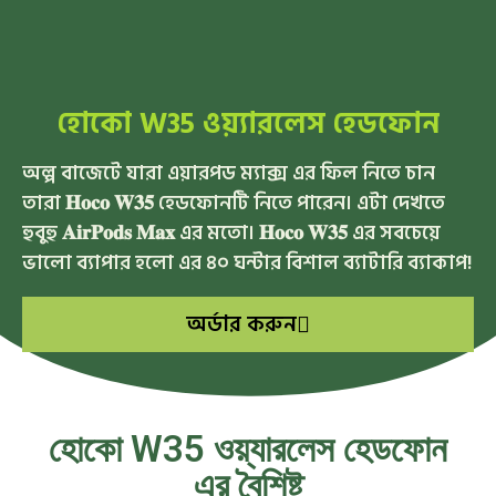
হোকো W35 ওয়্যারলেস হেডফোন
অল্প বাজেটে যারা এয়ারপড ম্যাক্স এর ফিল নিতে চান
তারা 𝐇𝐨𝐜𝐨 𝐖𝟑𝟓 হেডফোনটি নিতে পারেন। এটা দেখতে
হুবুহু 𝐀𝐢𝐫𝐏𝐨𝐝𝐬 𝐌𝐚𝐱 এর মতো। 𝐇𝐨𝐜𝐨 𝐖𝟑𝟓 এর সবচেয়ে
ভালো ব্যাপার হলো এর ৪০ ঘন্টার বিশাল ব্যাটারি ব্যাকাপ!
অর্ডার করুন
হোকো W35 ওয়্যারলেস হেডফোন
এর বৈশিষ্ট