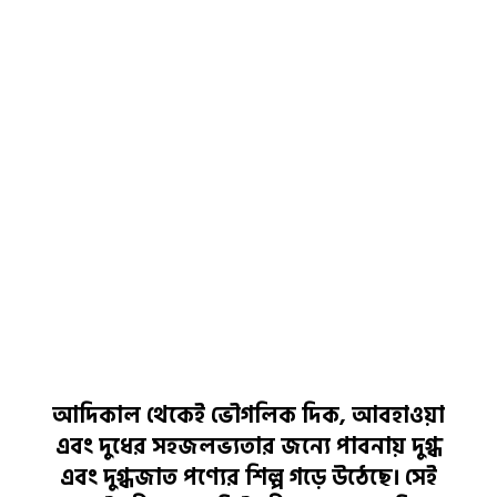
ঝুঁকি কমাতে সাহায্য করে এবং রোগ প্রতিরোধ ক্ষমতা
বৃদ্ধি করে।
ত্বক ভালো রাখতে সাহায্য করে ঘি। এছাড়া মুখের ঘা
সহ যেকোন সমস্যা দূরে রাখে।
ঘি খেলে যে হরমোন নিঃসরণ হয়, এতে শরীরের
সন্ধিগুলো ঠিক থাকে।
আয়ুর্বেদ শাস্ত্রে আছে ঘি খেলে মস্তিষ্কের ধার বাড়ে ও
স্মৃতিশক্তি বাড়ে।
আদিকাল থেকেই ভৌগলিক দিক, আবহাওয়া
এবং দুধের সহজলভ্যতার জন্যে পাবনায় দুগ্ধ
এবং দুগ্ধজাত পণ্যের শিল্প গড়ে উঠেছে। সেই