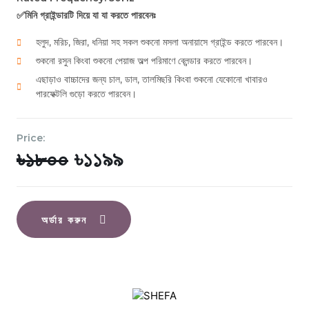
✅মিনি গ্রাইন্ডারটি দিয়ে যা যা করতে পারবেনঃ
হলুদ, মরিচ, জিরা, ধনিয়া সহ সকল শুকনো মসলা অনায়াসে গ্রাইন্ড করতে পারবেন।
শুকনো রসুন কিংবা শুকনো পেয়াজ অল্প পরিমাণে ব্লেন্ডার করতে পারবেন।
এছাড়াও বাচ্চাদের জন্য চাল, ডাল, তালমিছরি কিংবা শুকনো যেকোনো খাবারও
পারফেক্টলি গুড়ো করতে পারবেন।
Price:
৳১৮০০
৳১১৯৯
অর্ডার করুন