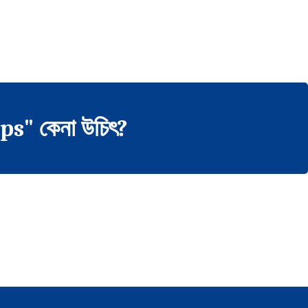
s" কেনা উচিৎ?